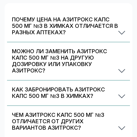
ПОЧЕМУ ЦЕНА НА АЗИТРОКС КАПС
500 МГ №3 В ХИМКАХ ОТЛИЧАЕТСЯ В
РАЗНЫХ АПТЕКАХ?
Цены и скидки устанавливают сами аптечные
сети. На 009.рф вы видите предложения
МОЖНО ЛИ ЗАМЕНИТЬ АЗИТРОКС
разных аптек в Химках — выбирайте самое
КАПС 500 МГ №3 НА ДРУГУЮ
выгодное и удобное по адресу/времени
ДОЗИРОВКУ ИЛИ УПАКОВКУ
работы.
АЗИТРОКС?
Иногда аптека может предложить другой
вариант Азитрокс. На странице есть список
КАК ЗАБРОНИРОВАТЬ АЗИТРОКС
альтернативных дозировок/упаковок —
КАПС 500 МГ №3 В ХИМКАХ?
сравните наличие и цену. Подбор дозировки
Выберите аптеку в блоке «Наличие и цены»
должен выполняться врачом.
(цена от 187 ₽) и нажмите «Забронировать»
ЧЕМ АЗИТРОКС КАПС 500 МГ №3
(если доступно). После оформления получите
ОТЛИЧАЕТСЯ ОТ ДРУГИХ
номер заказа и выкупите препарат в аптеке.
ВАРИАНТОВ АЗИТРОКС?
Азитрокс капс 500 мг №3 отличается