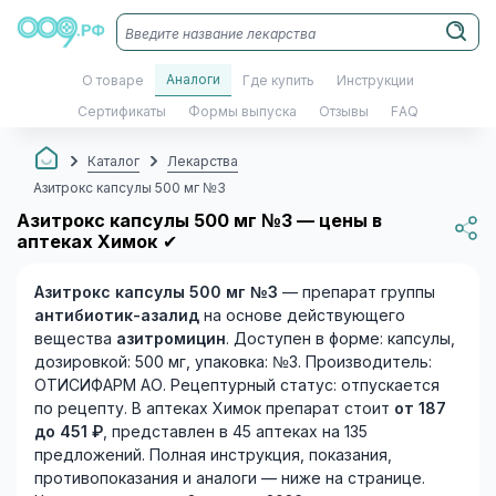
Аналоги
О товаре
Где купить
Инструкции
Сертификаты
Формы выпуска
Отзывы
FAQ
Каталог
Лекарства
Азитрокс капсулы 500 мг №3
Азитрокс капсулы 500 мг №3 — цены в
аптеках Химок
✔
Азитрокс капсулы 500 мг №3
— препарат группы
антибиотик-азалид
на основе действующего
вещества
азитромицин
. Доступен в форме: капсулы,
дозировкой: 500 мг, упаковка: №3. Производитель:
ОТИСИФАРМ АО. Рецептурный статус: отпускается
по рецепту. В аптеках Химок препарат стоит
от 187
до 451 ₽
, представлен в 45 аптеках на 135
предложений. Полная инструкция, показания,
противопоказания и аналоги — ниже на странице.