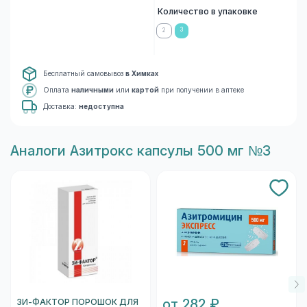
Количество в упаковке
3
2
Бесплатный самовывоз
в Химках
Оплата
наличными
или
картой
при получении в аптеке
Доставка:
недоступна
Aналоги Азитрокс капсулы 500 мг №3
от 282 ₽
ЗИ-ФАКТОР ПОРОШОК ДЛЯ