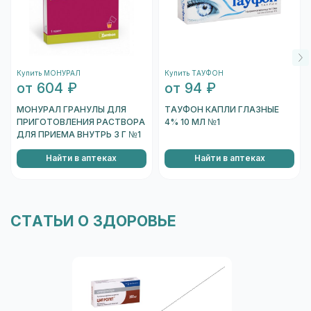
штрихкод, который находится на одном из
торцов коробки, и отсканировать его.
После того, как сканер распознает штрихкод,
подождите несколько секунд, и вы увидете
Купить МОНУРАЛ
Купить ТАУФОН
информацию о коробке.
от 604 ₽
от 94 ₽
Перейти к проверке подлинности
МОНУРАЛ ГРАНУЛЫ ДЛЯ
ТАУФОН КАПЛИ ГЛАЗНЫЕ
ПРИГОТОВЛЕНИЯ РАСТВОРА
4% 10 МЛ №1
ДЛЯ ПРИЕМА ВНУТРЬ 3 Г №1
Найти в аптеках
Найти в аптеках
СТАТЬИ О ЗДОРОВЬЕ