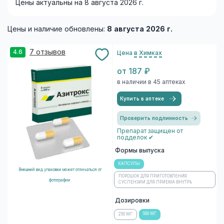
Цены актуальны на 8 августа 2026 г.
Цены и наличие обновлены:
8 августа 2026 г.
7 отзывов
4.6
Цена
в Химках
от 187 ₽
в наличии в 45 аптеках
Купить в аптеке
Проверить подлинность
Препарат защищен от
подделок ✔
Формы выпуска
КАПСУЛЫ
Внешний вид упаковки может отличаться от
ПОРОШОК ДЛЯ ПРИГОТОВЛЕНИЯ
фотографии
СУСПЕНЗИИ ДЛЯ ПРИЕМА ВНУТРЬ
Дозировки
500 МГ
250 МГ