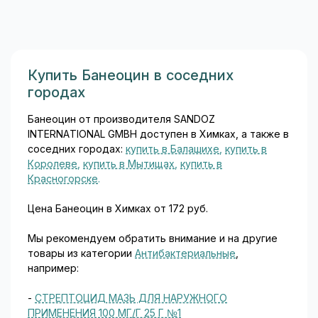
бикарбонатный эквивалент,
Банеоцин от производителя SANDOZ
оказывая тем самым
INTERNATIONAL GMBH доступен в Химках, а также в
буферное
соседних городах:
купить в Балашихе
,
купить в
антиацидотическое
Королеве
,
купить в Мытищах
,
купить в
действие...
Красногорске
.
Цена Банеоцин в Химках от 172 руб.
Мы рекомендуем обратить внимание и на другие
товары из категории
Антибактериальные
,
например:
-
СТРЕПТОЦИД МАЗЬ ДЛЯ НАРУЖНОГО
ПРИМЕНЕНИЯ 100 МГ/Г 25 Г №1
-
БОНДЕРМ МАЗЬ ДЛЯ НАРУЖНОГО ПРИМЕНЕНИЯ
2% 15 Г №1
-
СУЛЬФАРГИН МАЗЬ ДЛЯ НАРУЖНОГО
ПРИМЕНЕНИЯ 1% 15 Г №1
-
СТРЕПТОЦИД РАСТВОРИМЫЙ ЛИНИМЕНТ 5% 30 Г