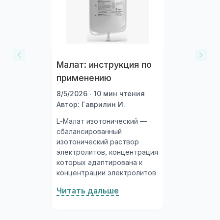
применению
8/5/2026 · 10 мин чтения
Автор: Гаврилин И.
L-Малат изотонический —
сбалансированный
изотонический раствор
электролитов, концентрация
которых адаптирована к
концентрации электролитов
плазмы крови. Действующие
Читать дальше
вещества: натрия хлорид,
калия хлорид, кальция
хлорид, магния хлорид и
малат натрия. Малат натрия
— это соль яблочной
кислоты, которая входит в
цикл Кребса (основной путь
клеточного энергетического
Купить Банеоцин в соседних
обмена) и при
городах
метаболизации даёт