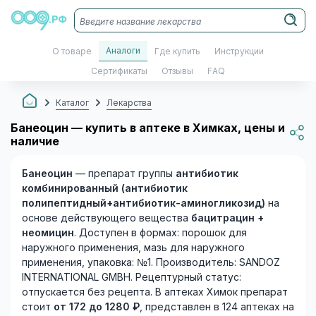
Аналоги
О товаре
Где купить
Инструкции
Сертификаты
Отзывы
FAQ
Каталог
Лекарства
Банеоцин — купить в аптеке в Химках, цены и
наличие
Банеоцин
— препарат группы
антибиотик
комбинированный (антибиотик
полипептидный+антибиотик-аминогликозид)
на
основе действующего вещества
бацитрацин +
неомицин
. Доступен в формах: порошок для
наружного применения, мазь для наружного
применения, упаковка: №1. Производитель: SANDOZ
INTERNATIONAL GMBH. Рецептурный статус:
отпускается без рецепта. В аптеках Химок препарат
стоит
от 172 до 1280 ₽
, представлен в 124 аптеках на