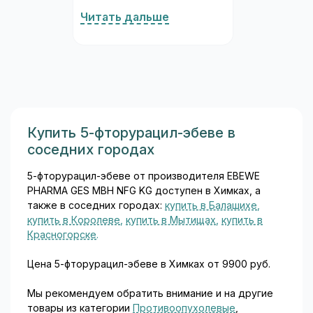
кислота 60 мг. Комбинация
Читать дальше
принципиальна:
аскорбиновая кислота
(витамин C) поддерживает
железо в восстановленной
(двухвалентной) форме,
которая всасывается в
несколько раз эффективнее
трёхвалентной. Такая
Купить 5-фторурацил-эбеве в
конструкция состава
соседних городах
обеспечивает хорошую
биодоступность при
5-фторурацил-эбеве от производителя EBEWE
минимальной дозе...
PHARMA GES MBH NFG KG доступен в Химках, а
также в соседних городах:
купить в Балашихе
,
купить в Королеве
,
купить в Мытищах
,
купить в
Красногорске
.
Цена 5-фторурацил-эбеве в Химках от 9900 руб.
Мы рекомендуем обратить внимание и на другие
товары из категории
Противоопухолевые
,