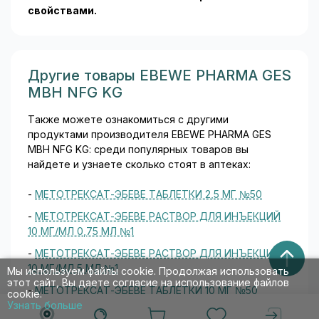
свойствами.
Другие товары EBEWE PHARMA GES
MBH NFG KG
Также можете ознакомиться с другими
продуктами производителя EBEWE PHARMA GES
MBH NFG KG: среди популярных товаров вы
найдете и узнаете сколько стоят в аптеках:
-
МЕТОТРЕКСАТ-ЭБЕВЕ ТАБЛЕТКИ 2,5 МГ №50
-
МЕТОТРЕКСАТ-ЭБЕВЕ РАСТВОР ДЛЯ ИНЪЕКЦИЙ
10 МГ/МЛ 0,75 МЛ №1
-
МЕТОТРЕКСАТ-ЭБЕВЕ РАСТВОР ДЛЯ ИНЪЕКЦИЙ
10 МГ/МЛ 5 МЛ №1
Мы используем файлы cookie. Продолжая использовать
этот сайт, Вы даете согласие на использование файлов
-
МЕТОТРЕКСАТ-ЭБЕВЕ ТАБЛЕТКИ 10 МГ №50
cookie.
Узнать больше
-
ТАМОКСИФЕН-ЭБЕВЕ ТАБЛЕТКИ 20 МГ №30