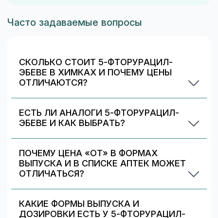
Часто задаваемые вопросы
СКОЛЬКО СТОИТ 5-ФТОРУРАЦИЛ-
ЭБЕВЕ В ХИМКАХ И ПОЧЕМУ ЦЕНЫ
ОТЛИЧАЮТСЯ?
По данным аптек в Химках цены на 5-
фторурацил-эбеве сейчас начинаются от 9900
ЕСТЬ ЛИ АНАЛОГИ 5-ФТОРУРАЦИЛ-
₽ и доходят примерно до 85050 ₽ (обновлено:
ЭБЕВЕ И КАК ВЫБРАТЬ?
сегодня). Цены устанавливают сами аптеки и
На странице 5-фторурацил-эбеве в Химках в
сети, поэтому в разных районах и сетях
блоке «Аналоги» показаны варианты замены (в
стоимость может отличаться.
ПОЧЕМУ ЦЕНА «ОТ» В ФОРМАХ
том числе по действующему веществу/
ВЫПУСКА И В СПИСКЕ АПТЕК МОЖЕТ
группе). Сравните наличие и цену, но выбор
ОТЛИЧАТЬСЯ?
аналога лучше согласовать с врачом.
Цена «от» в блоке «Формы выпуска»
относится к конкретному варианту
КАКИЕ ФОРМЫ ВЫПУСКА И
(дозировка/упаковка), а список аптек может
ДОЗИРОВКИ ЕСТЬ У 5-ФТОРУРАЦИЛ-