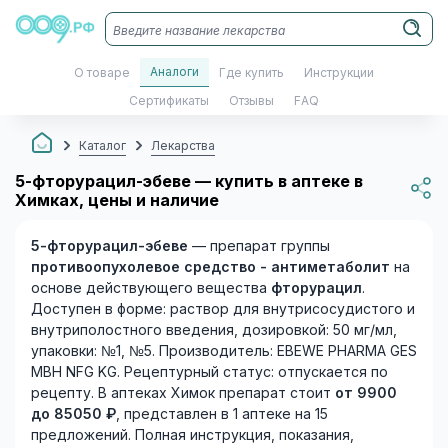
Аналоги
О товаре
Где купить
Инструкции
Сертификаты
Отзывы
FAQ
Каталог
Лекарства
5-фторурацил-эбеве — купить в аптеке в
Химках, цены и наличие
5-фторурацил-эбеве
— препарат группы
противоопухолевое средство - антиметаболит
на
основе действующего вещества
фторурацил
.
Доступен в форме: раствор для внутрисосудистого и
внутриполостного введения, дозировкой: 50 мг/мл,
упаковки: №1, №5. Производитель: EBEWE PHARMA GES
MBH NFG KG. Рецептурный статус: отпускается по
рецепту. В аптеках Химок препарат стоит
от 9900
до 85050 ₽
, представлен в 1 аптеке на 15
предложений. Полная инструкция, показания,