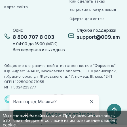
Как сделать заказ
Карта сайта
Лицензии и разрешения
Оферта для аптек
Офис
Служба поддержки
8 800 707 8 003
support@009.am
с 04:00 до 16:00 (МСК)
без перерыва и выходных
Общество с ограниченной ответственностью "Фармлинк"
Юр. Адрес: 143402, Московская область, Г.О. Красногорск,
г.Красногорск, ул. Жуковского, д. 17, помещ. III, ком. 12-П
ОГРН 1225000071955
ИНН 5024223277
ПАРТНЕР
ЧЕСТНОГО
Ваш город Москва?
ЗНАКА
Выбрать другой город
Да
Мы используем файлы cookie. Продолжая использовать
© 2010-2026 009.РФ. Все права защищены
этот сайт, Вы даете согласие на использование файлов
cookie.
Информация на сайте носит справочно-