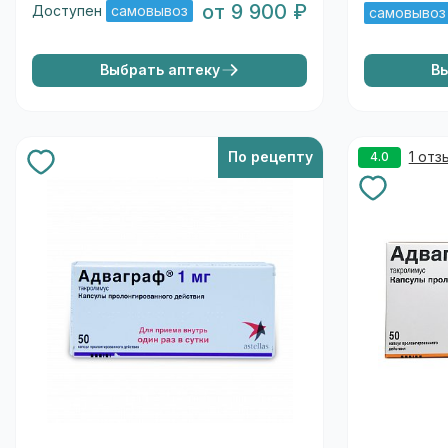
от 9 900 ₽
Доступен
самовывоз
самовывоз
Выбрать аптеку
В
По рецепту
1 отз
4.0