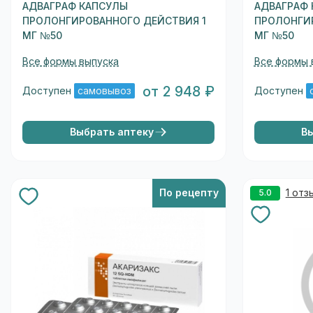
АДВАГРАФ КАПСУЛЫ
АДВАГРАФ
ПРОЛОНГИРОВАННОГО ДЕЙСТВИЯ 1
ПРОЛОНГИ
МГ №50
МГ №50
Все формы выпуска
Все формы 
от 2 948 ₽
Доступен
самовывоз
Доступен
Выбрать аптеку
В
По рецепту
1 отз
5.0