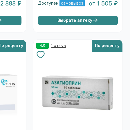
32 888 ₽
от 1 505 ₽
Доступен
самовывоз
Выбрать аптеку
По рецепту
1 отзыв
По рецепту
4.0