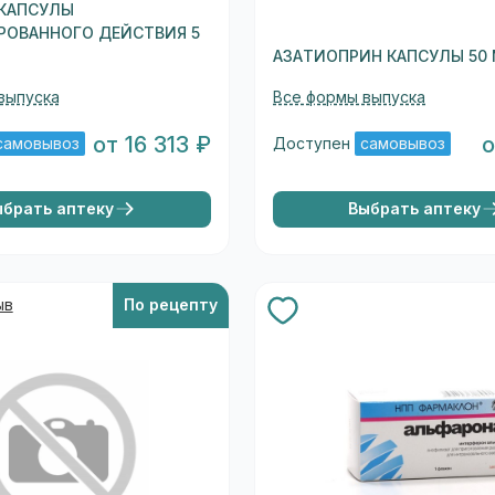
 КАПСУЛЫ
РОВАННОГО ДЕЙСТВИЯ 5
АЗАТИОПРИН КАПСУЛЫ 50 
выпуска
Все формы выпуска
от 16 313 ₽
о
самовывоз
Доступен
самовывоз
ыбрать аптеку
Выбрать аптеку
ыв
По рецепту