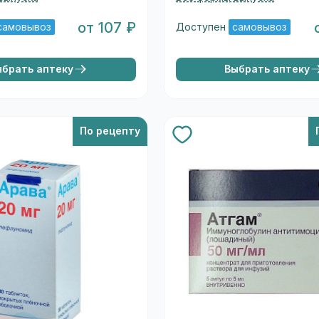
от 107 ₽
самовывоз
Доступен
самовывоз
ыбрать аптеку
Выбрать аптеку
По рецепту