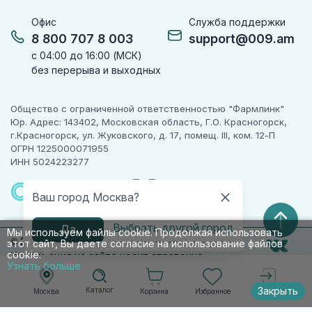
Офис
Служба поддержки
8 800 707 8 003
support@009.am
с 04:00 до 16:00 (МСК)
без перерыва и выходных
Общество с ограниченной ответственностью "Фармлинк"
Юр. Адрес: 143402, Московская область, Г.О. Красногорск,
г.Красногорск, ул. Жуковского, д. 17, помещ. III, ком. 12-П
ОГРН 1225000071955
ИНН 5024223277
ПАРТНЕР
ЧЕСТНОГО
Ваш город Москва?
ЗНАКА
Выбрать другой город
Да
Мы используем файлы cookie. Продолжая использовать
© 2010-2026 009.РФ. Все права защищены
этот сайт, Вы даете согласие на использование файлов
cookie.
Информация на сайте носит справочно-
Узнать больше
информационный характер и не является
публичной офертой п. 2 ст. 437 ГК РФ
Закрыть
Каталог
Корзина
Избранное
Москва
Войти