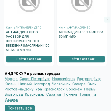
Купить АНТИАНДРЕН ДЕПО
Купить АНТИАНДРЕН 50
АНТИАНДРЕН ДЕПО
АНТИАНДРЕН 50 ТАБЛЕТКИ
РАСТВОР ДЛЯ
50 МГ №50
ВНУТРИМЫШЕЧНОГО
ВВЕДЕНИЯ [МАСЛЯНЫЙ] 100
МГ/МЛ 3 МЛ №3
Найти в аптеках
Найти в аптеках
АНДРОКУР в разных городах
Москва
Санкт-Петербург
Новосибирск
Екатеринбург
Казань
Нижний Новгород
Челябинск
Самара
Омск
Ростов-на-Дону
Уфа
Красноярск
Воронеж
Пермь
Волгоград
Краснодар
Саратов
Тюмень
Тольятти
Ижевск
Показать все