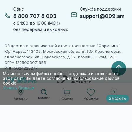
Офис
Служба поддержки
8 800 707 8 003
support@009.am
с 04:00 до 16:00 (МСК)
без перерыва и выходных
Общество с ограниченной ответственностью "Фармлинк"
Юр. Адрес: 143402, Московская область, Г.О. Красногорск,
г.Красногорск, ул. Жуковского, д. 17, помещ. III, ком. 12-П
ОГРН 1225000071955
ИНН 5024223277
Мы используем файлы cookie. Продолжая использовать
этот сайт, Вы даете согласие на использование файлов
ПАРТНЕР
ЧЕСТНОГО
cookie.
ЗНАКА
Узнать больше
Закрыть
Каталог
Корзина
Избранное
Армавир
Войти
© 2010-2026 009.РФ. Все права защищены
Информация на сайте носит справочно-
информационный характер и не является
публичной офертой п. 2 ст. 437 ГК РФ