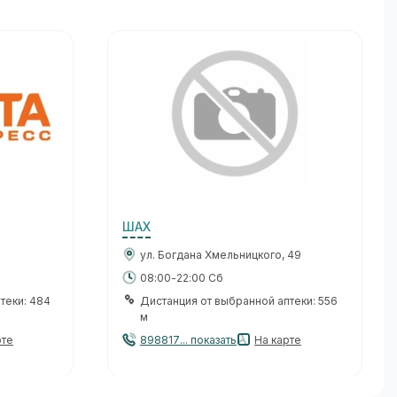
ШАХ
ул. Богдана Хмельницкого, 49
08:00-22:00 Сб
теки: 484
Дистанция от выбранной аптеки: 556
м
рте
898817... показать
На карте