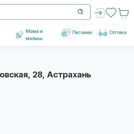
Мама и
Питание
Оптика
малыш
бовская, 28
, Астрахань