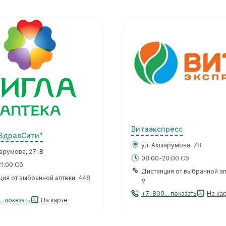
Витаэкспресс
"ЗдравСити"
ул. Ахшарумова, 78
шарумова, 27-В
08:00-20:00 Сб
1:00 Сб
Дистанция от выбранной ап
ция от выбранной аптеки: 448
м
+7-800... показать
На ка
.. показать
На карте