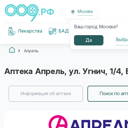
Москва
Ваш город Москва?
Медицинские
Лекарства
БАД
изделия
Выбр
Да
Апрель
Аптека
Апрель
, ул. Угнич, 1/4
,
Информация об аптеке
Поиск по ап