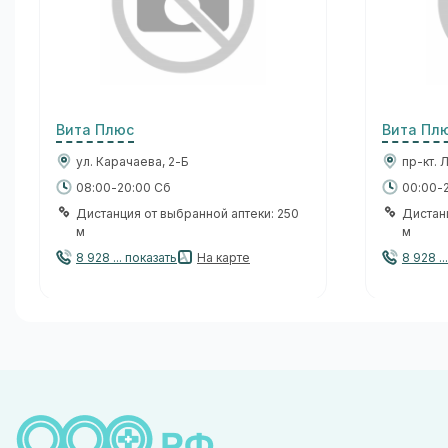
Вита Плюс
Вита Пл
ул. Карачаева, 2-Б
пр-кт. 
08:00-20:00 Сб
00:00-
Дистанция от выбранной аптеки: 250
Дистан
м
м
8 928 ... показать
На карте
8 928 ..