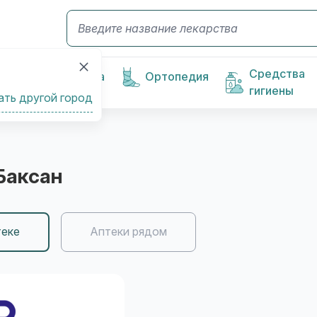
Средства
Косметика
Ортопедия
гигиены
ать другой город
 Баксан
теке
Аптеки рядом