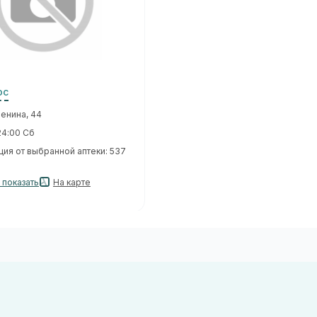
юс
Ленина, 44
24:00 Сб
ция от выбранной аптеки: 537
. показать
На карте