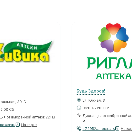
Будь Здоров!
ул. Южная, 3
тральная, 39-Б
09:00-21:00 Сб
22:00 Сб
Дистанция от выбранной ап
ия от выбранной аптеки: 221 м
м
. показать
На карте
+74952... показать
На ка