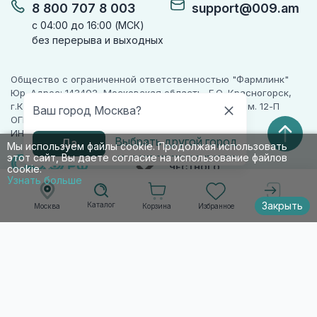
8 800 707 8 003
support@009.am
с 04:00 до 16:00 (МСК)
без перерыва и выходных
Общество с ограниченной ответственностью "Фармлинк"
Юр. Адрес: 143402, Московская область, Г.О. Красногорск,
г.Красногорск, ул. Жуковского, д. 17, помещ. III, ком. 12-П
Ваш город Москва?
ОГРН 1225000071955
ИНН 5024223277
Выбрать другой город
Да
Мы используем файлы cookie. Продолжая использовать
этот сайт, Вы даете согласие на использование файлов
ПАРТНЕР
ЧЕСТНОГО
cookie.
ЗНАКА
Узнать больше
Закрыть
Каталог
Корзина
Избранное
Москва
Войти
© 2010-2026 009.РФ. Все права защищены
Информация на сайте носит справочно-
информационный характер и не является
публичной офертой п. 2 ст. 437 ГК РФ