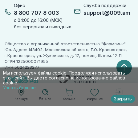
Офис
Служба поддержки
8 800 707 8 003
support@009.am
с 04:00 до 16:00 (МСК)
без перерыва и выходных
Общество с ограниченной ответственностью "Фармлинк"
Юр. Адрес: 143402, Московская область, Г.О. Красногорск,
г.Красногорск, ул. Жуковского, д. 17, помещ. III, ком. 12-П
ОГРН 1225000071955
ИНН 5024223277
Мы используем файлы cookie. Продолжая использовать
этот сайт, Вы даете согласие на использование файлов
ПАРТНЕР
ЧЕСТНОГО
cookie.
ЗНАКА
Узнать больше
Закрыть
Каталог
Корзина
Избранное
Барнаул
Войти
© 2010-2026 009.РФ. Все права защищены
Информация на сайте носит справочно-
информационный характер и не является
публичной офертой п. 2 ст. 437 ГК РФ