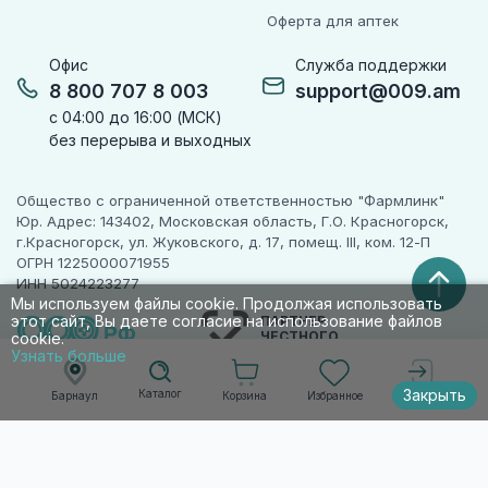
Оферта для аптек
Офис
Служба поддержки
8 800 707 8 003
support@009.am
с 04:00 до 16:00 (МСК)
без перерыва и выходных
Общество с ограниченной ответственностью "Фармлинк"
Юр. Адрес: 143402, Московская область, Г.О. Красногорск,
г.Красногорск, ул. Жуковского, д. 17, помещ. III, ком. 12-П
ОГРН 1225000071955
ИНН 5024223277
Мы используем файлы cookie. Продолжая использовать
этот сайт, Вы даете согласие на использование файлов
ПАРТНЕР
ЧЕСТНОГО
cookie.
ЗНАКА
Узнать больше
Закрыть
Каталог
Корзина
Избранное
Барнаул
Войти
© 2010-2026 009.РФ. Все права защищены
Информация на сайте носит справочно-
информационный характер и не является
публичной офертой п. 2 ст. 437 ГК РФ