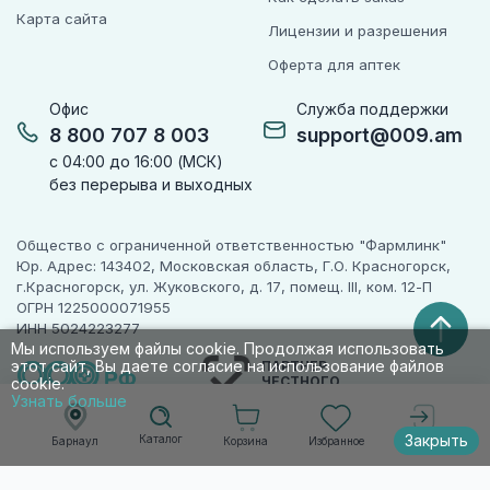
Карта сайта
Лицензии и разрешения
Оферта для аптек
Офис
Служба поддержки
8 800 707 8 003
support@009.am
с 04:00 до 16:00 (МСК)
без перерыва и выходных
Общество с ограниченной ответственностью "Фармлинк"
Юр. Адрес: 143402, Московская область, Г.О. Красногорск,
г.Красногорск, ул. Жуковского, д. 17, помещ. III, ком. 12-П
ОГРН 1225000071955
ИНН 5024223277
Мы используем файлы cookie. Продолжая использовать
этот сайт, Вы даете согласие на использование файлов
ПАРТНЕР
ЧЕСТНОГО
cookie.
ЗНАКА
Узнать больше
Закрыть
Каталог
Корзина
Избранное
Барнаул
Войти
© 2010-2026 009.РФ. Все права защищены
Информация на сайте носит справочно-