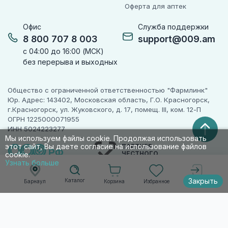
Оферта для аптек
Офис
Служба поддержки
8 800 707 8 003
support@009.am
с 04:00 до 16:00 (МСК)
без перерыва и выходных
Общество с ограниченной ответственностью "Фармлинк"
Юр. Адрес: 143402, Московская область, Г.О. Красногорск,
г.Красногорск, ул. Жуковского, д. 17, помещ. III, ком. 12-П
ОГРН 1225000071955
ИНН 5024223277
Мы используем файлы cookie. Продолжая использовать
этот сайт, Вы даете согласие на использование файлов
ПАРТНЕР
ЧЕСТНОГО
cookie.
ЗНАКА
Узнать больше
Закрыть
Каталог
Корзина
Избранное
Барнаул
Войти
© 2010-2026 009.РФ. Все права защищены
Информация на сайте носит справочно-
информационный характер и не является
публичной офертой п. 2 ст. 437 ГК РФ