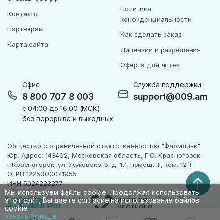
Политика
Контакты
конфиденциальности
Партнёрам
Как сделать заказ
Карта сайта
Лицензии и разрешения
Оферта для аптек
Офис
Служба поддержки
8 800 707 8 003
support@009.am
с 04:00 до 16:00 (МСК)
без перерыва и выходных
Общество с ограниченной ответственностью "Фармлинк"
Юр. Адрес: 143402, Московская область, Г.О. Красногорск,
г.Красногорск, ул. Жуковского, д. 17, помещ. III, ком. 12-П
ОГРН 1225000071955
ИНН 5024223277
Мы используем файлы cookie. Продолжая использовать
этот сайт, Вы даете согласие на использование файлов
ПАРТНЕР
ЧЕСТНОГО
cookie.
ЗНАКА
Узнать больше