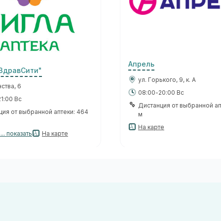
Апрель
"ЗдравСити"
ул. Горького, 9, к. А
нства, 6
08:00-20:00 Вс
1:00 Вс
Дистанция от выбранной ап
ция от выбранной аптеки: 464
м
На карте
.. показать
На карте