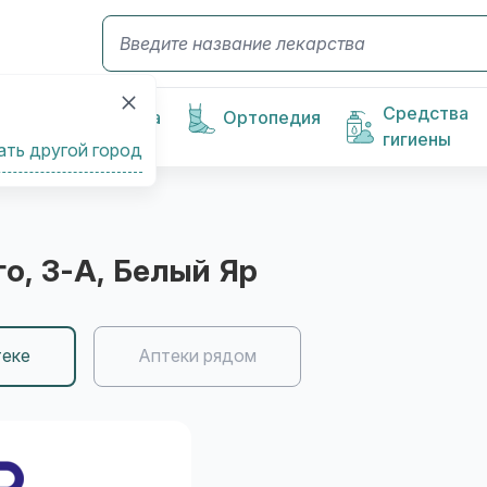
Средства
Косметика
Ортопедия
гигиены
ать другой город
го, 3-А
, Белый Яр
теке
Аптеки рядом