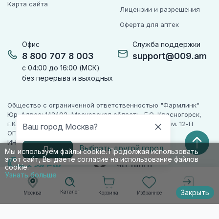
Карта сайта
Лицензии и разрешения
Оферта для аптек
Офис
Служба поддержки
8 800 707 8 003
support@009.am
с 04:00 до 16:00 (МСК)
без перерыва и выходных
Общество с ограниченной ответственностью "Фармлинк"
Юр. Адрес: 143402, Московская область, Г.О. Красногорск,
г.Красногорск, ул. Жуковского, д. 17, помещ. III, ком. 12-П
Ваш город Москва?
ОГРН 1225000071955
ИНН 5024223277
Выбрать другой город
Да
Мы используем файлы cookie. Продолжая использовать
этот сайт, Вы даете согласие на использование файлов
ПАРТНЕР
ЧЕСТНОГО
cookie.
ЗНАКА
Узнать больше
Закрыть
Каталог
Корзина
Избранное
Москва
Войти
© 2010-2026 009.РФ. Все права защищены
Информация на сайте носит справочно-
информационный характер и не является