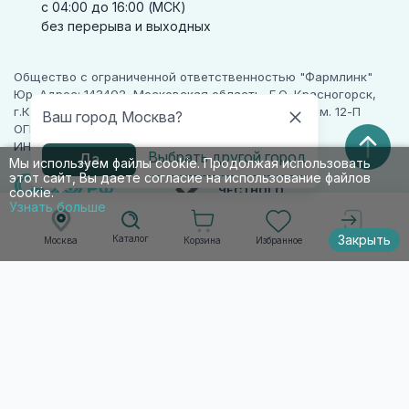
с 04:00 до 16:00 (МСК)
без перерыва и выходных
Общество с ограниченной ответственностью "Фармлинк"
Юр. Адрес: 143402, Московская область, Г.О. Красногорск,
г.Красногорск, ул. Жуковского, д. 17, помещ. III, ком. 12-П
Ваш город Москва?
ОГРН 1225000071955
ИНН 5024223277
Выбрать другой город
Да
Мы используем файлы cookie. Продолжая использовать
этот сайт, Вы даете согласие на использование файлов
ПАРТНЕР
ЧЕСТНОГО
cookie.
ЗНАКА
Узнать больше
Закрыть
Каталог
Корзина
Избранное
Москва
Войти
© 2010-2026 009.РФ. Все права защищены
Информация на сайте носит справочно-
информационный характер и не является
публичной офертой п. 2 ст. 437 ГК РФ