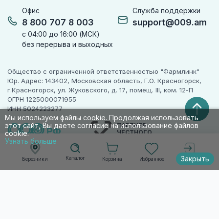
Офис
Служба поддержки
8 800 707 8 003
support@009.am
с 04:00 до 16:00 (МСК)
без перерыва и выходных
Общество с ограниченной ответственностью "Фармлинк"
Юр. Адрес: 143402, Московская область, Г.О. Красногорск,
г.Красногорск, ул. Жуковского, д. 17, помещ. III, ком. 12-П
ОГРН 1225000071955
ИНН 5024223277
Мы используем файлы cookie. Продолжая использовать
этот сайт, Вы даете согласие на использование файлов
ПАРТНЕР
ЧЕСТНОГО
cookie.
ЗНАКА
Узнать больше
Закрыть
Каталог
Корзина
Избранное
Березники
Войти
© 2010-2026 009.РФ. Все права защищены
Информация на сайте носит справочно-
информационный характер и не является
публичной офертой п. 2 ст. 437 ГК РФ