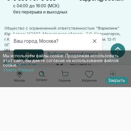
с 04:00 до 16:00 (МСК)
без перерыва и выходных
Общество с ограниченной ответственностью "Фармлинк"
Юр. Адрес: 143402, Московская область, Г.О. Красногорск,
г.Красногорск, ул. Жуковского, д. 17, помещ. III, ком. 12-П
Ваш город Москва?
ОГРН 1225000071955
ИНН 5024223277
Выбрать другой город
Да
Мы используем файлы cookie. Продолжая использовать
этот сайт, Вы даете согласие на использование файлов
ПАРТНЕР
ЧЕСТНОГО
cookie.
ЗНАКА
Узнать больше
Закрыть
Каталог
Корзина
Избранное
Москва
Войти
© 2010-2026 009.РФ. Все права защищены
Информация на сайте носит справочно-
информационный характер и не является
публичной офертой п. 2 ст. 437 ГК РФ