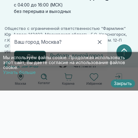
с 04:00 до 16:00 (МСК)
без перерыва и выходных
Общество с ограниченной ответственностью "Фармлинк"
Юр. Адрес: 143402, Московская область, Г.О. Красногорск,
г.Красногорск, ул. Жуковского, д. 17, помещ. III, ком. 12-П
Ваш город Москва?
ОГРН 1225000071955
ИНН 5024223277
Выбрать другой город
Да
Мы используем файлы cookie. Продолжая использовать
этот сайт, Вы даете согласие на использование файлов
ПАРТНЕР
ЧЕСТНОГО
cookie.
ЗНАКА
Узнать больше
Закрыть
Каталог
Корзина
Избранное
Москва
Войти
© 2010-2026 009.РФ. Все права защищены
Информация на сайте носит справочно-
информационный характер и не является
публичной офертой п. 2 ст. 437 ГК РФ