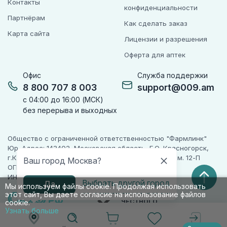
Контакты
конфиденциальности
Партнёрам
Как сделать заказ
Карта сайта
Лицензии и разрешения
Оферта для аптек
Офис
Служба поддержки
8 800 707 8 003
support@009.am
с 04:00 до 16:00 (МСК)
без перерыва и выходных
Общество с ограниченной ответственностью "Фармлинк"
Юр. Адрес: 143402, Московская область, Г.О. Красногорск,
г.Красногорск, ул. Жуковского, д. 17, помещ. III, ком. 12-П
Ваш город Москва?
ОГРН 1225000071955
ИНН 5024223277
Выбрать другой город
Да
Мы используем файлы cookie. Продолжая использовать
этот сайт, Вы даете согласие на использование файлов
ПАРТНЕР
ЧЕСТНОГО
cookie.
ЗНАКА
Узнать больше