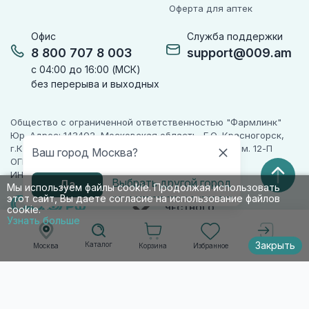
Оферта для аптек
Офис
Служба поддержки
8 800 707 8 003
support@009.am
с 04:00 до 16:00 (МСК)
без перерыва и выходных
Общество с ограниченной ответственностью "Фармлинк"
Юр. Адрес: 143402, Московская область, Г.О. Красногорск,
г.Красногорск, ул. Жуковского, д. 17, помещ. III, ком. 12-П
Ваш город Москва?
ОГРН 1225000071955
ИНН 5024223277
Выбрать другой город
Да
Мы используем файлы cookie. Продолжая использовать
этот сайт, Вы даете согласие на использование файлов
ПАРТНЕР
ЧЕСТНОГО
cookie.
ЗНАКА
Узнать больше
Закрыть
Каталог
Корзина
Избранное
Москва
Войти
© 2010-2026 009.РФ. Все права защищены
Информация на сайте носит справочно-
информационный характер и не является
публичной офертой п. 2 ст. 437 ГК РФ