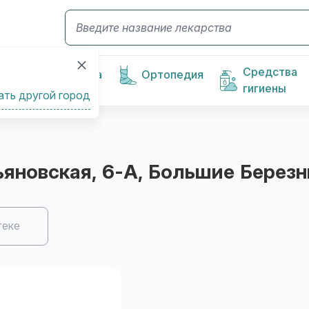
Средства
Косметика
Ортопедия
гигиены
ать другой город
льяновская, 6-А
, Большие Березн
теке