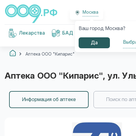
Москва
Ваш город Москва?
Медицинские
Лекарства
БАД
изделия
Выбр
Да
Аптека ООО "Кипарис"
Аптека ООО "Кипарис"
, ул. У
Информация об аптеке
Поиск по ап