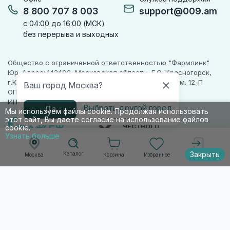
8 800 707 8 003
support@009.am
с 04:00 до 16:00 (МСК)
без перерыва и выходных
Общество с ограниченной ответственностью "Фармлинк"
Юр. Адрес: 143402, Московская область, Г.О. Красногорск,
г.Красногорск, ул. Жуковского, д. 17, помещ. III, ком. 12-П
Ваш город Москва?
ОГРН 1225000071955
ИНН 5024223277
Выбрать другой город
Да
Мы используем файлы cookie. Продолжая использовать
этот сайт, Вы даете согласие на использование файлов
ПАРТНЕР
ЧЕСТНОГО
cookie.
ЗНАКА
Узнать больше
Закрыть
Каталог
Корзина
Избранное
Москва
Войти
© 2010-2026 009.РФ. Все права защищены
Информация на сайте носит справочно-
информационный характер и не является
публичной офертой п. 2 ст. 437 ГК РФ