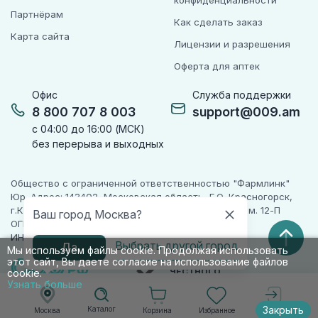
конфиденциальности
Партнёрам
Как сделать заказ
Карта сайта
Лицензии и разрешения
Оферта для аптек
Офис
Служба поддержки
8 800 707 8 003
support@009.am
с 04:00 до 16:00 (МСК)
без перерыва и выходных
Общество с ограниченной ответственностью "Фармлинк"
Юр. Адрес: 143402, Московская область, Г.О. Красногорск,
г.Красногорск, ул. Жуковского, д. 17, помещ. III, ком. 12-П
Ваш город Москва?
ОГРН 1225000071955
ИНН 5024223277
Выбрать другой город
Да
Мы используем файлы cookie. Продолжая использовать
этот сайт, Вы даете согласие на использование файлов
ПАРТНЕР
ЧЕСТНОГО
cookie.
ЗНАКА
Узнать больше
Закрыть
Каталог
Корзина
Избранное
Москва
Войти