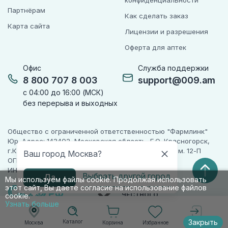
конфиденциальности
Партнёрам
Как сделать заказ
Карта сайта
Лицензии и разрешения
Оферта для аптек
Офис
Служба поддержки
8 800 707 8 003
support@009.am
с 04:00 до 16:00 (МСК)
без перерыва и выходных
Общество с ограниченной ответственностью "Фармлинк"
Юр. Адрес: 143402, Московская область, Г.О. Красногорск,
г.Красногорск, ул. Жуковского, д. 17, помещ. III, ком. 12-П
Ваш город Москва?
ОГРН 1225000071955
ИНН 5024223277
Выбрать другой город
Да
Мы используем файлы cookie. Продолжая использовать
этот сайт, Вы даете согласие на использование файлов
ПАРТНЕР
ЧЕСТНОГО
cookie.
ЗНАКА
Узнать больше
Закрыть
Каталог
Корзина
Избранное
Москва
Войти