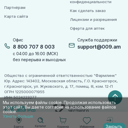
конфиденциальности
Партнёрам
Как сделать заказ
Карта сайта
Лицензии и разрешения
Оферта для аптек
Офис
Служба поддержки
8 800 707 8 003
support@009.am
с 04:00 до 16:00 (МСК)
без перерыва и выходных
Общество с ограниченной ответственностью "Фармлинк"
Юр. Адрес: 143402, Московская область, Г.О. Красногорск,
г.Красногорск, ул. Жуковского, д. 17, помещ. III, ком. 12-П
ОГРН 1225000071955
ИНН 5024223277
Мы используем файлы cookie. Продолжая использовать
этот сайт, Вы даете согласие на использование файлов
ПАРТНЕР
ЧЕСТНОГО
cookie.
ЗНАКА
Узнать больше
Закрыть
Каталог
Корзина
Избранное
Братск
Войти