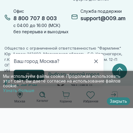
Офис
Служба поддержки
8 800 707 8 003
support@009.am
с 04:00 до 16:00 (МСК)
без перерыва и выходных
Общество с ограниченной ответственностью "Фармлинк"
Юр. Адрес: 143402, Московская область, Г.О. Красногорск,
г.Красногорск, ул. Жуковского, д. 17, помещ. III, ком. 12-П
Ваш город Москва?
ОГРН 1225000071955
ИНН 5024223277
Выбрать другой город
Да
Мы используем файлы cookie. Продолжая использовать
этот сайт, Вы даете согласие на использование файлов
ПАРТНЕР
ЧЕСТНОГО
cookie.
ЗНАКА
Узнать больше
Закрыть
Каталог
Корзина
Избранное
Москва
Войти
© 2010-2026 009.РФ. Все права защищены
Информация на сайте носит справочно-
информационный характер и не является
публичной офертой п. 2 ст. 437 ГК РФ