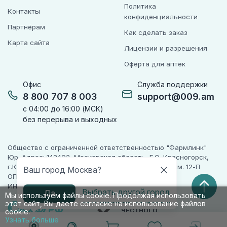
Политика
Контакты
конфиденциальности
Партнёрам
Как сделать заказ
Карта сайта
Лицензии и разрешения
Оферта для аптек
Офис
Служба поддержки
8 800 707 8 003
support@009.am
с 04:00 до 16:00 (МСК)
без перерыва и выходных
Общество с ограниченной ответственностью "Фармлинк"
Юр. Адрес: 143402, Московская область, Г.О. Красногорск,
г.Красногорск, ул. Жуковского, д. 17, помещ. III, ком. 12-П
Ваш город Москва?
ОГРН 1225000071955
ИНН 5024223277
Выбрать другой город
Да
Мы используем файлы cookie. Продолжая использовать
этот сайт, Вы даете согласие на использование файлов
ПАРТНЕР
ЧЕСТНОГО
cookie.
ЗНАКА
Узнать больше