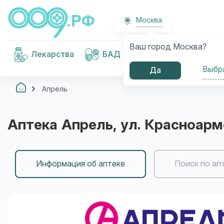
Москва
Ваш город Москва?
Медицинские
Лекарства
БАД
изделия
Выбр
Да
Апрель
Аптека
Апрель
, ул. Красноарм
Информация об аптеке
Поиск по ап