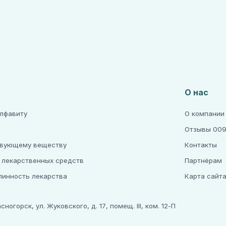
О нас
алфавиту
О компании
Отзывы 009
твующему веществу
Контакты
 лекарственных средств
Партнёрам
линность лекарства
Карта сайт
огорск, ул. Жуковского, д. 17, помещ. III, ком. 12-П