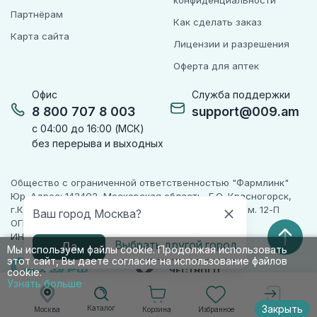
конфиденциальности
Партнёрам
Как сделать заказ
Карта сайта
Лицензии и разрешения
Оферта для аптек
Офис
Служба поддержки
8 800 707 8 003
support@009.am
с 04:00 до 16:00 (МСК)
без перерыва и выходных
Общество с ограниченной ответственностью "Фармлинк"
Юр. Адрес: 143402, Московская область, Г.О. Красногорск,
г.Красногорск, ул. Жуковского, д. 17, помещ. III, ком. 12-П
Ваш город Москва?
ОГРН 1225000071955
ИНН 5024223277
Выбрать другой город
Да
Мы используем файлы cookie. Продолжая использовать
этот сайт, Вы даете согласие на использование файлов
ПАРТНЕР
ЧЕСТНОГО
cookie.
ЗНАКА
Узнать больше
Закрыть
Каталог
Корзина
Избранное
Москва
Войти