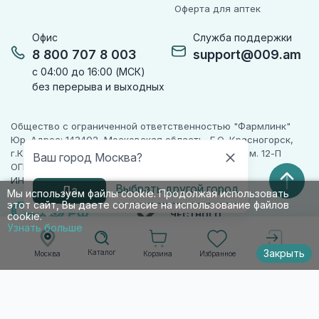
Оферта для аптек
Офис
Служба поддержки
8 800 707 8 003
support@009.am
с 04:00 до 16:00 (МСК)
без перерыва и выходных
Общество с ограниченной ответственностью "Фармлинк"
Юр. Адрес: 143402, Московская область, Г.О. Красногорск,
г.Красногорск, ул. Жуковского, д. 17, помещ. III, ком. 12-П
Ваш город Москва?
ОГРН 1225000071955
ИНН 5024223277
Выбрать другой город
Да
Мы используем файлы cookie. Продолжая использовать
этот сайт, Вы даете согласие на использование файлов
ПАРТНЕР
ЧЕСТНОГО
cookie.
ЗНАКА
Узнать больше
Закрыть
Каталог
Корзина
Избранное
Москва
Войти
© 2010-2026 009.РФ. Все права защищены
Информация на сайте носит справочно-
информационный характер и не является
публичной офертой п. 2 ст. 437 ГК РФ