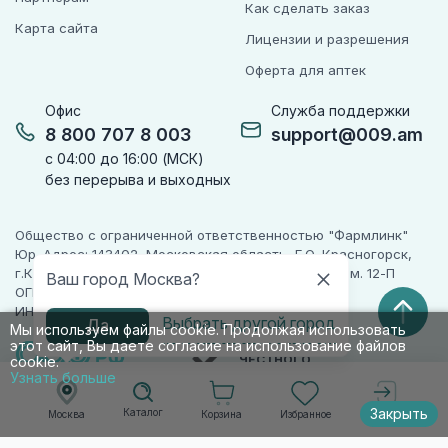
Как сделать заказ
Карта сайта
Лицензии и разрешения
Оферта для аптек
Офис
Служба поддержки
8 800 707 8 003
support@009.am
с 04:00 до 16:00 (МСК)
без перерыва и выходных
Общество с ограниченной ответственностью "Фармлинк"
Юр. Адрес: 143402, Московская область, Г.О. Красногорск,
г.Красногорск, ул. Жуковского, д. 17, помещ. III, ком. 12-П
Ваш город Москва?
ОГРН 1225000071955
ИНН 5024223277
Выбрать другой город
Да
Мы используем файлы cookie. Продолжая использовать
этот сайт, Вы даете согласие на использование файлов
ПАРТНЕР
ЧЕСТНОГО
cookie.
ЗНАКА
Узнать больше
Закрыть
Каталог
Корзина
Избранное
Москва
Войти
© 2010-2026 009.РФ. Все права защищены
Информация на сайте носит справочно-