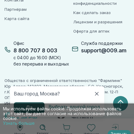
Контакты
конфиденциальности
Партнёрам
Как сделать заказ
Карта сайта
Лицензии и разрешения
Оферта для аптек
Офис
Служба поддержки
8 800 707 8 003
support@009.am
с 04:00 до 16:00 (МСК)
без перерыва и выходных
Общество с ограниченной ответственностью "Фармлинк"
Юр. Адрес: 143402, Московская область, Г.О. Красногорск,
г.Красногорск, ул. Жуковского, д. 17, помещ. III, ком. 12-П
Ваш город Москва?
ОГРН 1225000071955
ИНН 5024223277
Выбрать другой город
Да
Мы используем файлы cookie. Продолжая использовать
этот сайт, Вы даете согласие на использование файлов
ПАРТНЕР
ЧЕСТНОГО
cookie.
ЗНАКА
Узнать больше
Каталог