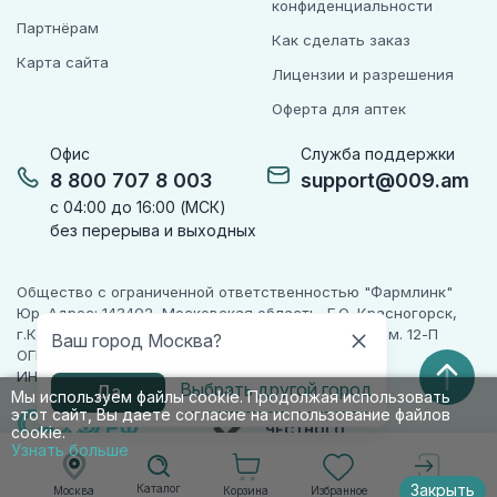
конфиденциальности
Партнёрам
Как сделать заказ
Карта сайта
Лицензии и разрешения
Оферта для аптек
Офис
Служба поддержки
8 800 707 8 003
support@009.am
с 04:00 до 16:00 (МСК)
без перерыва и выходных
Общество с ограниченной ответственностью "Фармлинк"
Юр. Адрес: 143402, Московская область, Г.О. Красногорск,
г.Красногорск, ул. Жуковского, д. 17, помещ. III, ком. 12-П
Ваш город Москва?
ОГРН 1225000071955
ИНН 5024223277
Выбрать другой город
Да
Мы используем файлы cookie. Продолжая использовать
этот сайт, Вы даете согласие на использование файлов
ПАРТНЕР
ЧЕСТНОГО
cookie.
ЗНАКА
Узнать больше
Закрыть
Каталог
Корзина
Избранное
Москва
Войти