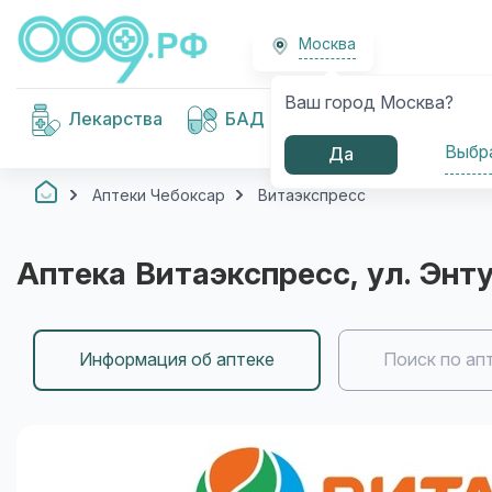
Москва
Ваш город Москва?
Медицинские
Лекарства
БАД
изделия
Выбр
Да
Аптеки Чебоксар
Витаэкспресс
Аптека
Витаэкспресс
, ул. Энт
Информация об аптеке
Поиск по ап