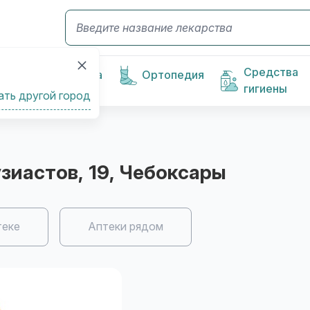
Средства
Косметика
Ортопедия
гигиены
ать другой город
узиастов, 19
, Чебоксары
теке
Аптеки рядом