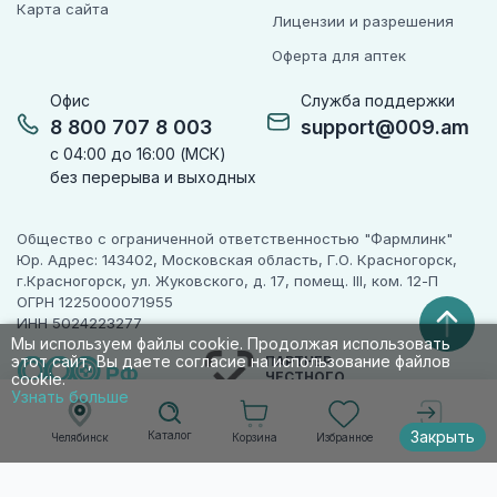
Карта сайта
Лицензии и разрешения
Оферта для аптек
Офис
Служба поддержки
8 800 707 8 003
support@009.am
с 04:00 до 16:00 (МСК)
без перерыва и выходных
Общество с ограниченной ответственностью "Фармлинк"
Юр. Адрес: 143402, Московская область, Г.О. Красногорск,
г.Красногорск, ул. Жуковского, д. 17, помещ. III, ком. 12-П
ОГРН 1225000071955
ИНН 5024223277
Мы используем файлы cookie. Продолжая использовать
этот сайт, Вы даете согласие на использование файлов
ПАРТНЕР
ЧЕСТНОГО
cookie.
ЗНАКА
Узнать больше
Закрыть
Каталог
Корзина
Избранное
Челябинск
Войти
© 2010-2026 009.РФ. Все права защищены
Информация на сайте носит справочно-
информационный характер и не является