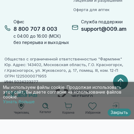
Лицензии и разрешения
Оферта для аптек
Офис
Служба поддержки
8 800 707 8 003
support@009.am
с 04:00 до 16:00 (МСК)
без перерыва и выходных
Общество с ограниченной ответственностью "Фармлинк"
Юр. Адрес: 143402, Московская область, Г.О. Красногорск,
г.Красногорск, ул. Жуковского, д. 17, помещ. III, ком. 12-П
ОГРН 1225000071955
ИНН 5024223277
Мы используем файлы cookie. Продолжая использовать
этот сайт, Вы даете согласие на использование файлов
ПАРТНЕР
ЧЕСТНОГО
cookie.
ЗНАКА
Узнать больше
Закрыть
Каталог
Корзина
Избранное
Череповец
Войти
© 2010-2026 009.РФ. Все права защищены
Информация на сайте носит справочно-
информационный характер и не является