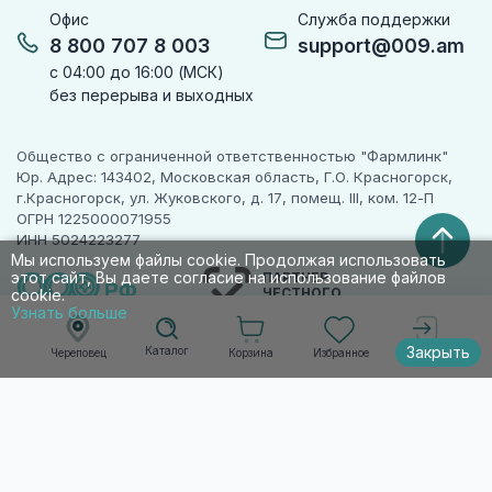
Офис
Служба поддержки
8 800 707 8 003
support@009.am
с 04:00 до 16:00 (МСК)
без перерыва и выходных
Общество с ограниченной ответственностью "Фармлинк"
Юр. Адрес: 143402, Московская область, Г.О. Красногорск,
г.Красногорск, ул. Жуковского, д. 17, помещ. III, ком. 12-П
ОГРН 1225000071955
ИНН 5024223277
Мы используем файлы cookie. Продолжая использовать
этот сайт, Вы даете согласие на использование файлов
ПАРТНЕР
ЧЕСТНОГО
cookie.
ЗНАКА
Узнать больше
Закрыть
Каталог
Корзина
Избранное
Череповец
Войти
© 2010-2026 009.РФ. Все права защищены
Информация на сайте носит справочно-
информационный характер и не является
публичной офертой п. 2 ст. 437 ГК РФ