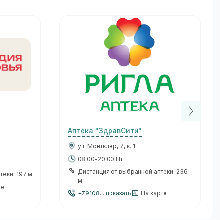
Аптека "ЗдравСити"
ул. Монтклер, 7, к. 1
08:00-20:00 Пт
Дистанция от выбранной аптеки: 236
теки: 197 м
м
те
+79108... показать
На карте