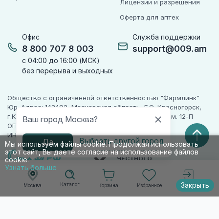
Лицензии и разрешения
Оферта для аптек
Офис
Служба поддержки
8 800 707 8 003
support@009.am
с 04:00 до 16:00 (МСК)
без перерыва и выходных
Общество с ограниченной ответственностью "Фармлинк"
Юр. Адрес: 143402, Московская область, Г.О. Красногорск,
г.Красногорск, ул. Жуковского, д. 17, помещ. III, ком. 12-П
Ваш город Москва?
ОГРН 1225000071955
ИНН 5024223277
Выбрать другой город
Да
Мы используем файлы cookie. Продолжая использовать
этот сайт, Вы даете согласие на использование файлов
ПАРТНЕР
ЧЕСТНОГО
cookie.
ЗНАКА
Узнать больше
Закрыть
Каталог
Корзина
Избранное
Москва
Войти
© 2010-2026 009.РФ. Все права защищены
Информация на сайте носит справочно-
информационный характер и не является