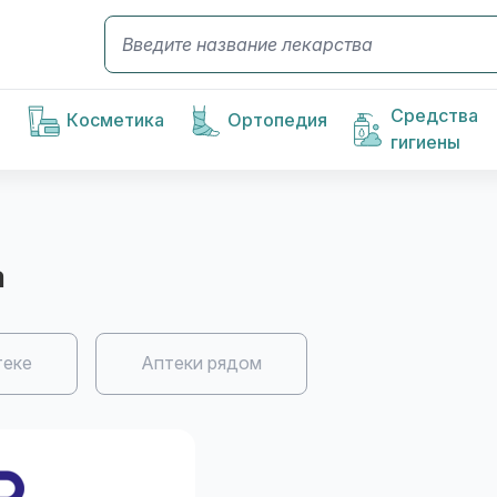
Средства
Косметика
Ортопедия
гигиены
а
теке
Аптеки рядом