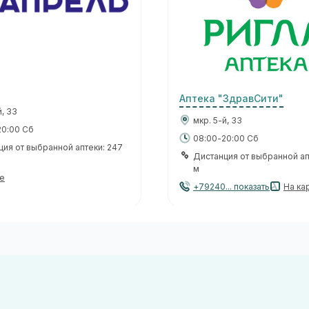
Аптека "ЗдравСити"
й, 33
мкр. 5-й, 33
20:00 Сб
08:00-20:00 Сб
ция от выбранной аптеки: 247
Дистанция от выбранной ап
м
те
+79240... показать
На ка