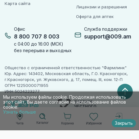
Карта сайта
Лицензии и разрешения
Оферта для аптек
Офис
Служба поддержки
8 800 707 8 003
support@009.am
с 04:00 до 16:00 (МСК)
без перерыва и выходных
Общество с ограниченной ответственностью "Фармлинк"
Юр. Адрес: 143402, Московская область, Г.О. Красногорск,
г.Красногорск, ул. Жуковского, д. 17, помещ. III, ком. 12-П
ОГРН 1225000071955
ИНН 5024223277
Мы используем файлы cookie. Продолжая использовать
этот сайт, Вы даете согласие на использование файлов
ПАРТНЕР
ЧЕСТНОГО
cookie.
ЗНАКА
Узнать больше
Закрыть
Каталог
Корзина
Избранное
Чита
Войти
© 2010-2026 009.РФ. Все права защищены
Информация на сайте носит справочно-