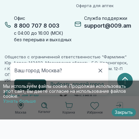
Оферта для аптек
Офис
Служба поддержки
8 800 707 8 003
support@009.am
с 04:00 до 16:00 (МСК)
без перерыва и выходных
Общество с ограниченной ответственностью "Фармлинк"
Юр. Адрес: 143402, Московская область, Г.О. Красногорск,
г.Красногорск, ул. Жуковского, д. 17, помещ. III, ком. 12-П
Ваш город Москва?
ОГРН 1225000071955
ИНН 5024223277
Выбрать другой город
Да
Мы используем файлы cookie. Продолжая использовать
этот сайт, Вы даете согласие на использование файлов
ПАРТНЕР
ЧЕСТНОГО
cookie.
ЗНАКА
Узнать больше
Закрыть
Каталог
Корзина
Избранное
Москва
Войти
© 2010-2026 009.РФ. Все права защищены
Информация на сайте носит справочно-
информационный характер и не является
публичной офертой п. 2 ст. 437 ГК РФ