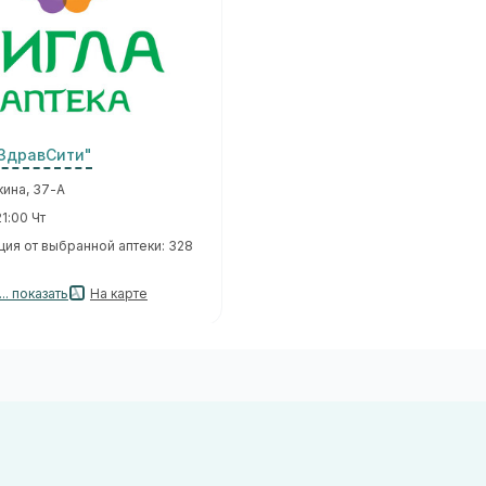
"ЗдравСити"
кина, 37-А
1:00 Чт
ция от выбранной аптеки: 328
.. показать
На карте