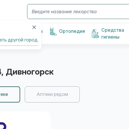
Средства
Косметика
Ортопедия
гигиены
ать другой город
4
, Дивногорск
теке
Аптеки рядом