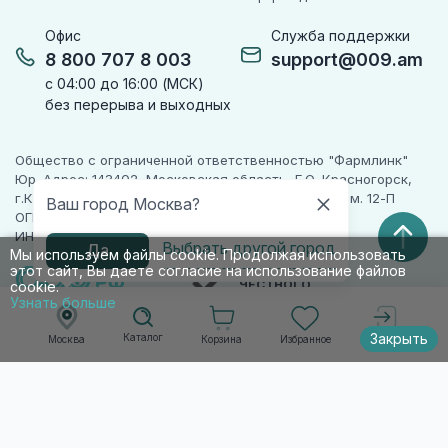
Офис
Служба поддержки
8 800 707 8 003
support@009.am
с 04:00 до 16:00 (МСК)
без перерыва и выходных
Общество с ограниченной ответственностью "Фармлинк"
Юр. Адрес: 143402, Московская область, Г.О. Красногорск,
г.Красногорск, ул. Жуковского, д. 17, помещ. III, ком. 12-П
Ваш город Москва?
ОГРН 1225000071955
ИНН 5024223277
Выбрать другой город
Да
Мы используем файлы cookie. Продолжая использовать
этот сайт, Вы даете согласие на использование файлов
ПАРТНЕР
ЧЕСТНОГО
cookie.
ЗНАКА
Узнать больше
Закрыть
Каталог
Корзина
Избранное
Москва
Войти
© 2010-2026 009.РФ. Все права защищены
Информация на сайте носит справочно-
информационный характер и не является
публичной офертой п. 2 ст. 437 ГК РФ