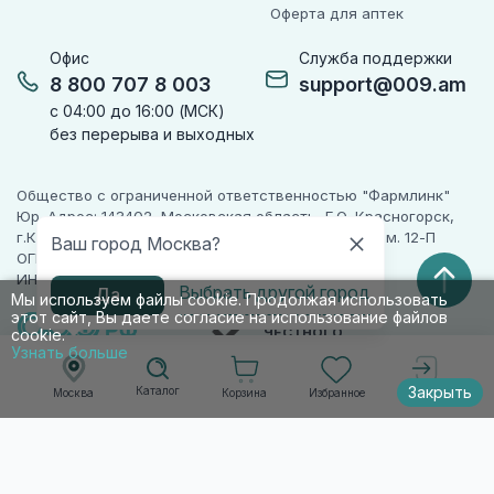
Оферта для аптек
Офис
Служба поддержки
8 800 707 8 003
support@009.am
с 04:00 до 16:00 (МСК)
без перерыва и выходных
Общество с ограниченной ответственностью "Фармлинк"
Юр. Адрес: 143402, Московская область, Г.О. Красногорск,
г.Красногорск, ул. Жуковского, д. 17, помещ. III, ком. 12-П
Ваш город Москва?
ОГРН 1225000071955
ИНН 5024223277
Выбрать другой город
Да
Мы используем файлы cookie. Продолжая использовать
этот сайт, Вы даете согласие на использование файлов
ПАРТНЕР
ЧЕСТНОГО
cookie.
ЗНАКА
Узнать больше
Закрыть
Каталог
Корзина
Избранное
Москва
Войти
© 2010-2026 009.РФ. Все права защищены
Информация на сайте носит справочно-
информационный характер и не является
публичной офертой п. 2 ст. 437 ГК РФ